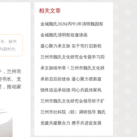
相关文章
金城魏氏2026(丙午)年清明魏园祭
祀先祖活动 兰州市魏氏文化研会长
金城魏氏清明祭祖邀请函
魏直鹏恭读祭文
事长、秘书
凝心聚力承文脉 实干笃行启新程
与新时代
——兰州市魏氏文化研究会第三届
兰州市魏氏文化研究会专题学习四
二次理事（扩大）会议暨新春团拜
中全会精神会议在兰州召开
承文脉续华章！兰州市魏氏文化研
会圆满举行
午，兰州市
究会第三届会员代表大会暨换届大
秘书长、支
承前启后担使命 凝心聚力谱新篇
会圆满召开
径，推动家
——兰州市魏氏文化研究会第二届
慎终追远承祖德 同心共践传家风
第四次常务理事扩大会议暨换届领
——金城魏氏2025（乙巳）年中元
兰州市魏氏文化研究会领导班子扩
导小组会议圆满召开
节祭祀活动在魏园举行
大会议在魏园召开 专题研究部署换
兰州市社科院（联）调研指导 魏氏
届筹备工作
文化研究会工作
党建共建聚合力 携手共进促发展