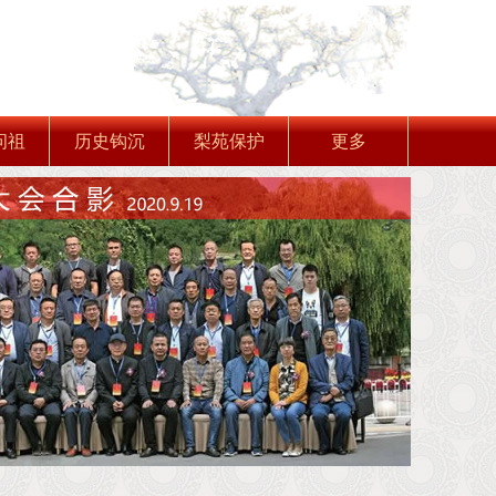
问祖
历史钩沉
梨苑保护
更多