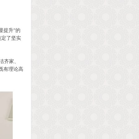
显提升”的
奠定了坚实
洁齐家、
既有理论高